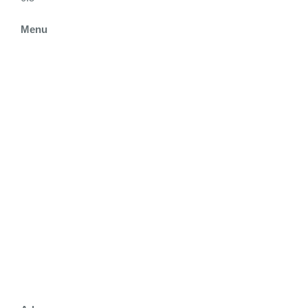
Menu
STARTSEITE
ÜBER UNS
KRIPPE
KINDERGARTEN
PÄDAGOGIK
BILDERGALERIE
KONTAKT