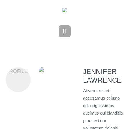
JENNIFER
PROFILES
LAWRENCE
At vero eos et
accusamus et iusto
odio dignissimos
ducimus qui blanditiis
praesentium
voluptatum deleniti