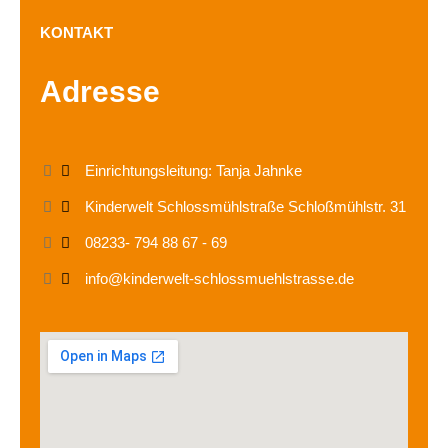
KONTAKT
Adresse
Einrichtungsleitung: Tanja Jahnke
Kinderwelt Schlossmühlstraße Schloßmühlstr. 31
08233- 794 88 67 - 69
info@kinderwelt-schlossmuehlstrasse.de